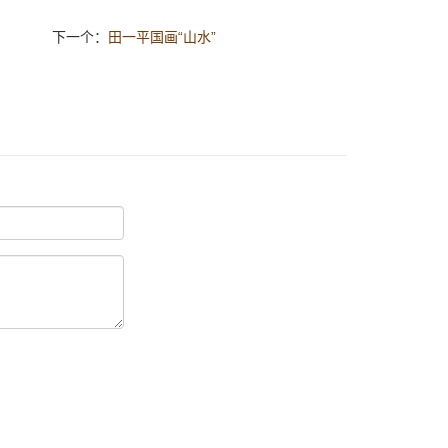
下一个：
田一平国画“山水”