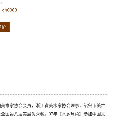
纸
gh0069
询价
国美朮家协会会员，浙江省美术家协会理事，绍兴市美朮
获全国第八届美展优秀奖。97年《水乡月色》参加中国文