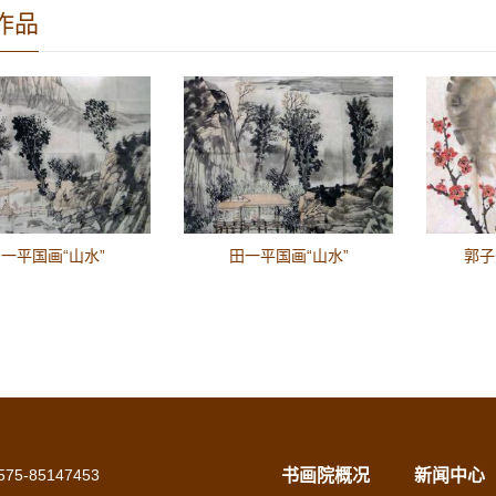
作品
一平国画“山水”
田一平国画“山水”
郭子
75-85147453
书画院概况
新闻中心