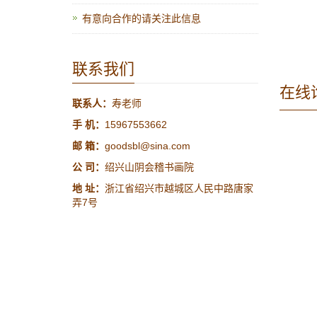
有意向合作的请关注此信息
联系我们
在线
联系人：
寿老师
手 机：
15967553662
邮 箱：
goodsbl@sina.com
公 司：
绍兴山阴会稽书画院
地 址：
浙江省绍兴市越城区人民中路唐家
弄7号