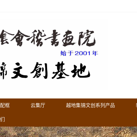
配框
云集厅
越地集锦文创系列产品
们