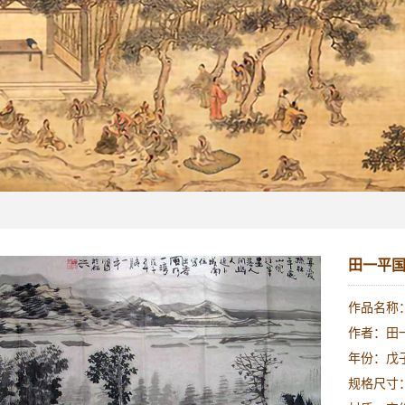
田一平国
作品名称
作者：田
年份：戊子
规格尺寸：