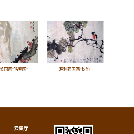
美国画“鸣春图”
寿利强国画“秋韵”
云集厅