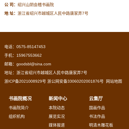
公 司：
绍兴山阴会稽书画院
地 址：
浙江省绍兴市越城区人民中路唐家弄7号
电话：0575-85147453
手机：15967553662
邮箱：goodsbl@sina.com
地址：浙江省绍兴市越城区人民中路唐家弄7号
浙ICP备2021008929号 浙公网安备33060202001876号
网站地图
书画院概况
新闻中心
云集厅
书画院简介
本院动态
国画作品
组织机构
展览实况
书法作品
媒体报道
明清木雕花板