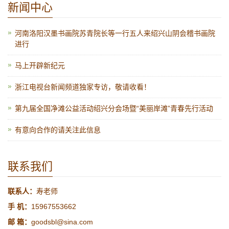
新闻中心
河南洛阳汉墨书画院苏青院长等一行五人来绍兴山阴会稽书画院
进行
马上开辟新纪元
浙江电视台新闻频道独家专访，敬请收看！
第九届全国净滩公益活动绍兴分会场暨“美丽岸滩”青春先行活动
有意向合作的请关注此信息
联系我们
联系人：
寿老师
手 机：
15967553662
邮 箱：
goodsbl@sina.com